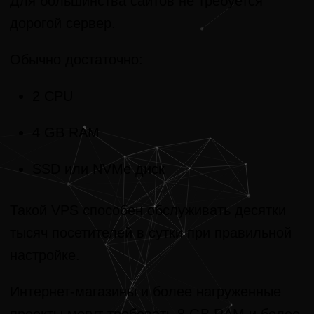
Для большинства сайтов не требуется
дорогой сервер.
Обычно достаточно:
2 CPU
4 GB RAM
SSD или NVMe диск
Такой VPS способен обслуживать десятки
тысяч посетителей в сутки при правильной
настройке.
Интернет-магазины и более нагруженные