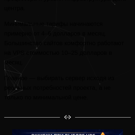
центра.
Минимальные тарифы начинаются
примерно от 4–6 долларов в месяц.
Большинство сайтов комфортно работают
на VPS стоимостью 10–25 долларов в
месяц.
Главное — выбирать сервер исходя из
реальных потребностей проекта, а не
только по минимальной цене.