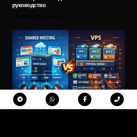
руководство
Дневник программиста
Posted by
LIUBOMYR ALIEKSIEIEV
03 Мар, 2026
1 min read
VPS vs Хостинг: что выбрать для сайта
Дневник программиста