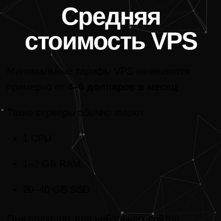
Средняя
стоимость VPS
Минимальные тарифы VPS начинаются
примерно от
4–6 долларов в месяц
.
Такие серверы обычно имеют:
1 CPU
1–2 GB RAM
20–40 GB SSD
Они подходят для небольших сайтов,