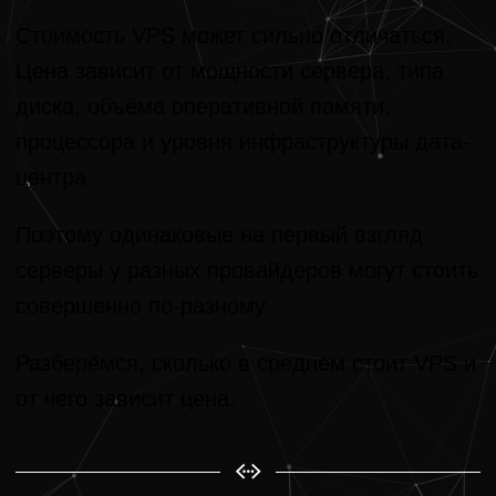
Стоимость VPS может сильно отличаться.
Цена зависит от мощности сервера, типа
диска, объёма оперативной памяти,
процессора и уровня инфраструктуры дата-
центра.
Поэтому одинаковые на первый взгляд
серверы у разных провайдеров могут стоить
совершенно по-разному.
Разберёмся, сколько в среднем стоит VPS и
от чего зависит цена.