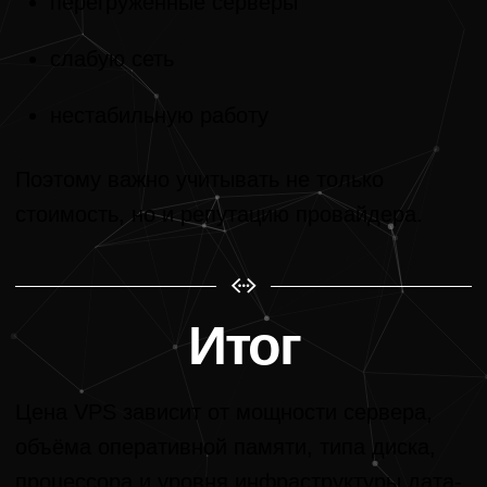
перегруженные серверы
слабую сеть
нестабильную работу
Поэтому важно учитывать не только
стоимость, но и репутацию провайдера.
Итог
Цена VPS зависит от мощности сервера,
объёма оперативной памяти, типа диска,
процессора и уровня инфраструктуры дата-